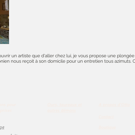
uvrir un artiste que d'aller chez lui, je vous propose une plongée
tonien nous reçoit à son domicile pour un entretien tous azimuts. 
ons pour
Ours, taureaux et
A propos d'Otto
eprises
autres démons
Contact
ge
Boutique