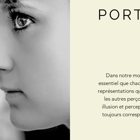
POR
Dans notre mon
essentiel que chac
représentations q
les autres perç
illusion et perce
toujours corresp