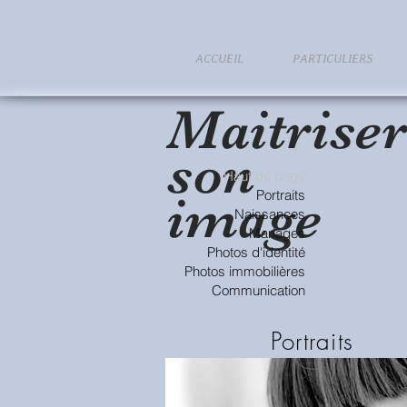
ACCUEIL
PARTICULIERS
Maitrise
son
Haut de page
Portraits
image
Naissances
Mariages
Photos d'identité
Photos immobilières
Communication
Portraits