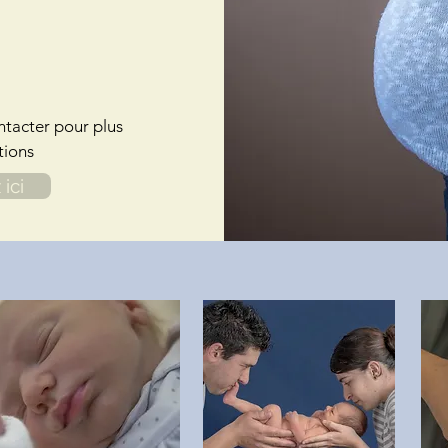
ntacter pour plus
tions
ici